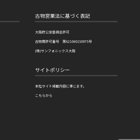
古物営業法に基づく表記
大阪府公安委員会許可
古物商許可番号 第621060150975号
(株)サンフォニックス大阪
サイトポリシー
本社サイト掲載内容に準じます。
こちら
から