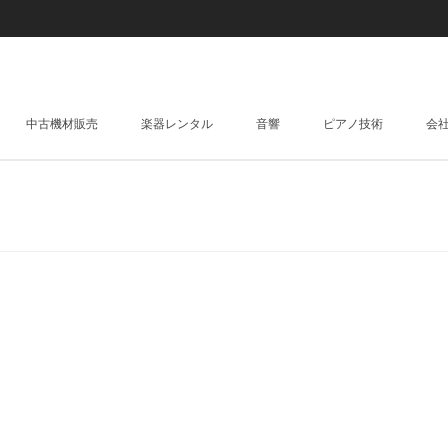
中古機材販売
楽器レンタル
音響
ピアノ技術
会
AMP / SPEAKER / MIXER
LIVE Recording
レンタルピアノ
Guitar Amp
Pedals / Effectors
調律
Bass Amp
Foot Pedals
DRUM / PERCUSSION
販売
KEYBOARD AMP / S
Effectors
DRUMS
Keyboard Instrument
Keyboard Mixer
SNARE DRUMS
Synthesizer
Digital Equipment
HARDWARES
Electric Piano
Sound Module
STRINGS
CYMBALS
Organ
Sampler & Sequen
GUITAR & BASS
ELECTRIC MIDI & D
ACOUSTIC PIANO 
WIRELESS
PAD
ACOUSTIC KEYBO