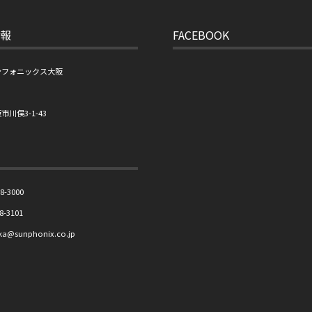
報
FACEBOOK
ンフォニックス大阪
川俣3-1-43
8-3000
8-3101
a@sunphonix.co.jp