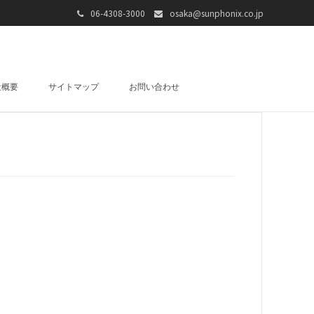
06-4308-3000
osaka@sunphonix.co.jp
社概要
サイトマップ
お問い合わせ
PEAKER
cer
RUMS /
&
ARD