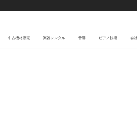
中古機材販売
楽器レンタル
音響
ピアノ技術
会
AMP / SPEAKER / MIXER
LIVE Recording
レンタルピアノ
Guitar Amp
Pedals / Effectors
調律
Bass Amp
Foot Pedals
DRUM / PERCUSSION
販売
KEYBOARD AMP / S
Effectors
DRUMS
Keyboard Instrument
Keyboard Mixer
SNARE DRUMS
Synthesizer
Digital Equipment
HARDWARES
Electric Piano
Sound Module
STRINGS
CYMBALS
Organ
Sampler & Sequen
GUITAR & BASS
ELECTRIC MIDI & D
ACOUSTIC PIANO 
WIRELESS
PAD
ACOUSTIC KEYBO